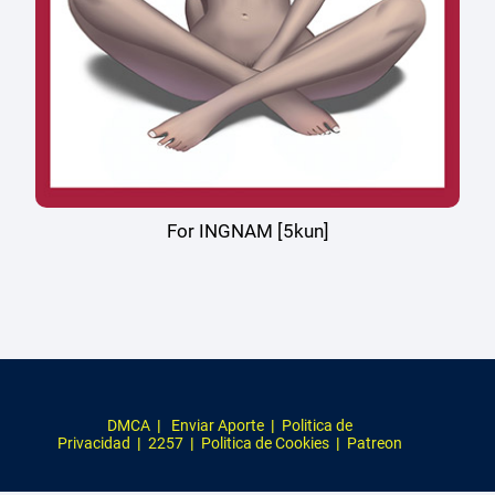
For INGNAM [5kun]
DMCA
|
Enviar Aporte
|
Politica de
Privacidad
|
2257
|
Politica de Cookies
|
Patreon