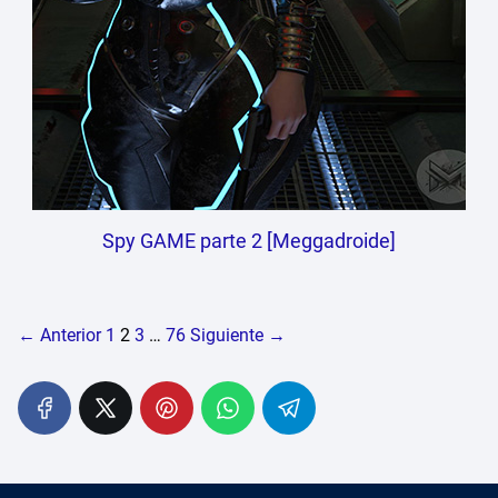
Spy GAME parte 2 [Meggadroide]
← Anterior
1
2
3
…
76
Siguiente →