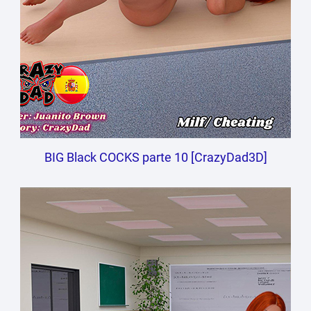
BIG Black COCKS parte 10 [CrazyDad3D]