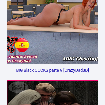
BIG Black COCKS parte 9 [CrazyDad3D]