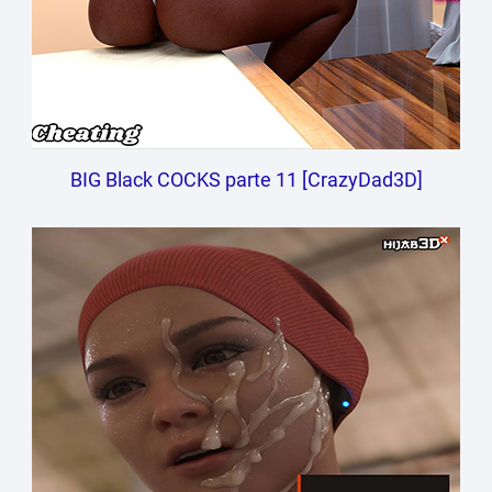
BIG Black COCKS parte 11 [CrazyDad3D]