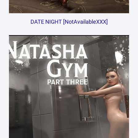
DATE NIGHT [NotAvailableXXX]