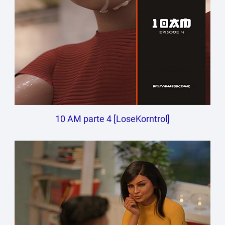
10 AM parte 4 [LoseKorntrol]